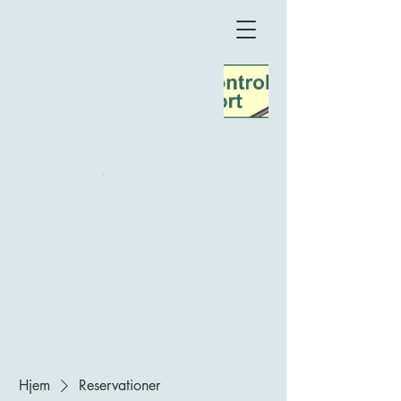
TeaTime
Møn
Hjem
Reservationer