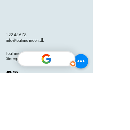
12345678
info@teatime-moen.dk
TeaTime Møn
Storegade 7, 4780 Stege