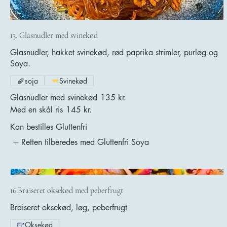
13. Glasnudler med svinekød
Glasnudler, hakket svinekød, rød paprika strimler, purløg og
Soya.
soja
Svinekød
Glasnudler med svinekød
135 kr.
Med en skål ris
145 kr.
Kan bestilles Gluttenfri
Retten tilberedes med Gluttenfri Soya
16.Braiseret oksekød med peberfrugt
Braiseret oksekød, løg, peberfrugt
Oksekød