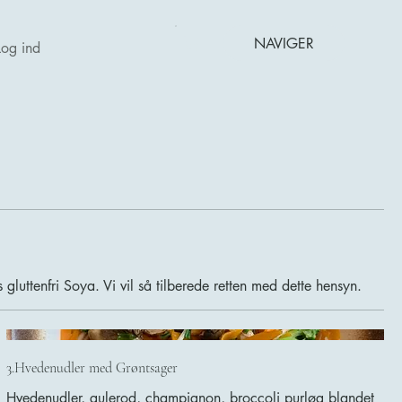
NAVIGER
Log ind
s gluttenfri Soya. Vi vil så tilberede retten med dette hensyn.
3.Hvedenudler med Grøntsager
Hvedenudler, gulerod, champignon, broccoli purløg blandet