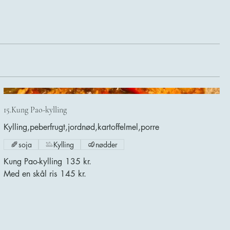
15.Kung Pao-kylling
Kylling,peberfrugt,jordnød,kartoffelmel,porre
soja
Kylling
nødder
Kung Pao-kylling
135 kr.
Med en skål ris
145 kr.