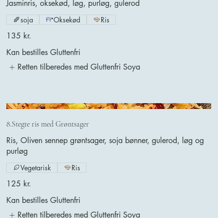
Jasminris, oksekød, løg, purløg, gulerod
soja
Oksekød
Ris
135 kr.
Kan bestilles Gluttenfri
Retten tilberedes med Gluttenfri Soya
8.Stegte ris med Grøntsager
Ris, Oliven sennep grøntsager, soja bønner, gulerod, løg og
purløg
Vegetarisk
Ris
125 kr.
Kan bestilles Gluttenfri
Retten tilberedes med Gluttenfri Soya