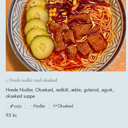
1. Hvede nudler med oksekød
Hvede Nudler, Oksekød, rødkål, æble, gulerod, agurk,
oksekød suppe
soja
Nudler
Oksekød
95 kr.