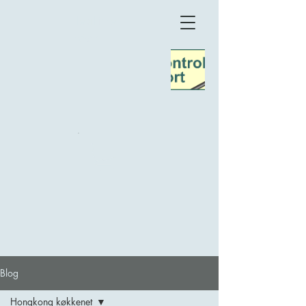
TeaTime
Møn
Blog
Hongkong køkkenet